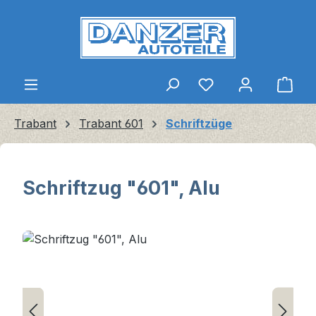
Zum Hauptinhalt springen
Ware
Trabant
Trabant 601
Schriftzüge
Schriftzug "601", Alu
Bildergalerie überspringen