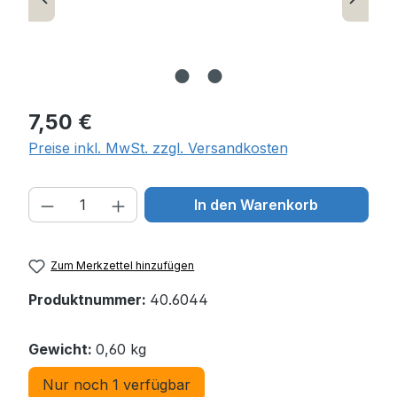
Regulärer Preis:
7,50 €
Preise inkl. MwSt. zzgl. Versandkosten
Produkt Anzahl: Gib den gewünschten W
In den Warenkorb
Zum Merkzettel hinzufügen
Produktnummer:
40.6044
Gewicht:
0,60 kg
Nur noch 1 verfügbar