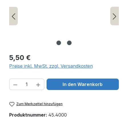
Regulärer Preis:
5,50 €
Preise inkl. MwSt. zzgl. Versandkosten
Produkt Anzahl: Gib den gewünschten W
In den Warenkorb
Zum Merkzettel hinzufügen
Produktnummer:
45.4000