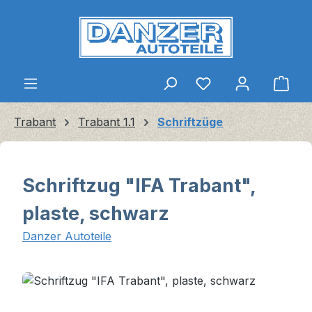
Zum Hauptinhalt springen
Ware
Trabant
Trabant 1.1
Schriftzüge
Schriftzug "IFA Trabant",
plaste, schwarz
Danzer Autoteile
Bildergalerie überspringen