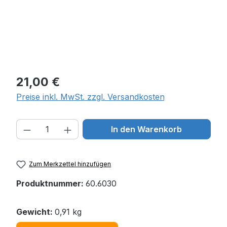
Regulärer Preis:
21,00 €
Preise inkl. MwSt. zzgl. Versandkosten
Produkt Anzahl: Gib den gewünschten W
In den Warenkorb
Zum Merkzettel hinzufügen
Produktnummer:
60.6030
Gewicht:
0,91 kg