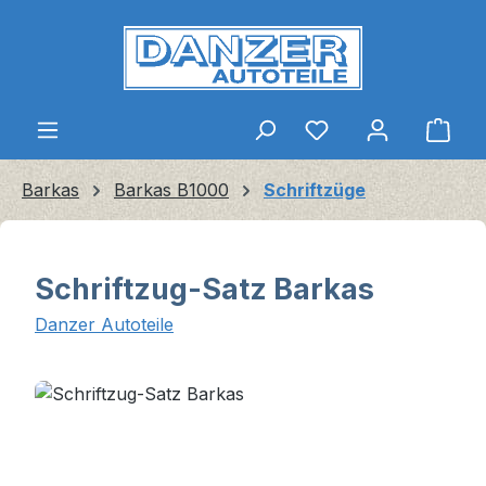
Zum Hauptinhalt springen
Ware
Barkas
Barkas B1000
Schriftzüge
Schriftzug-Satz Barkas
Danzer Autoteile
Bildergalerie überspringen