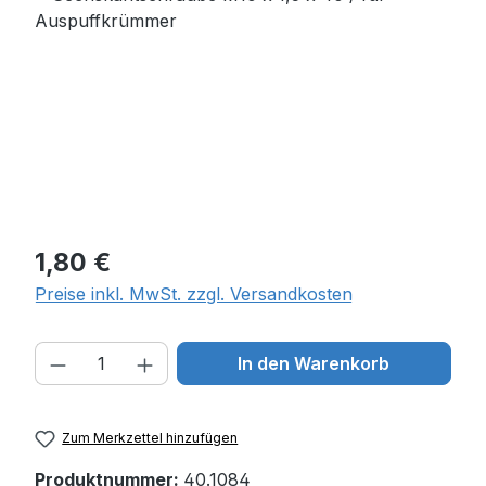
Regulärer Preis:
1,80 €
Preise inkl. MwSt. zzgl. Versandkosten
Produkt Anzahl: Gib den gewünschten W
In den Warenkorb
Zum Merkzettel hinzufügen
Produktnummer:
40.1084