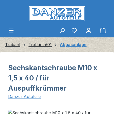
Zum Hauptinhalt springen
Ware
Trabant
Trabant 601
Abgasanlage
Sechskantschraube M10 x
1,5 x 40 / für
Auspuffkrümmer
Danzer Autoteile
Bildergalerie überspringen