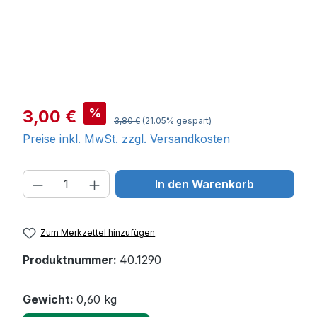
Verkaufspreis:
%
3,00 €
Regulärer Preis:
3,80 €
(21.05% gespart)
Preise inkl. MwSt. zzgl. Versandkosten
Produkt Anzahl: Gib den gewünschten W
In den Warenkorb
Zum Merkzettel hinzufügen
Produktnummer:
40.1290
Gewicht:
0,60 kg