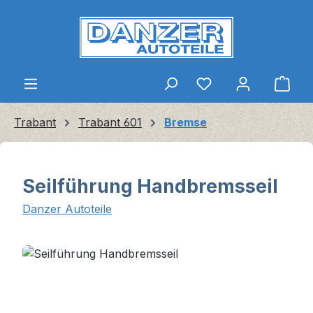
Zum Hauptinhalt springen
Ware
Trabant
Trabant 601
Bremse
Seilführung Handbremsseil
Danzer Autoteile
Bildergalerie überspringen