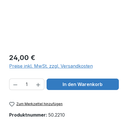
Regulärer Preis:
24,00 €
Preise inkl. MwSt. zzgl. Versandkosten
Produkt Anzahl: Gib den gewünschten W
In den Warenkorb
Zum Merkzettel hinzufügen
Produktnummer:
50.2210