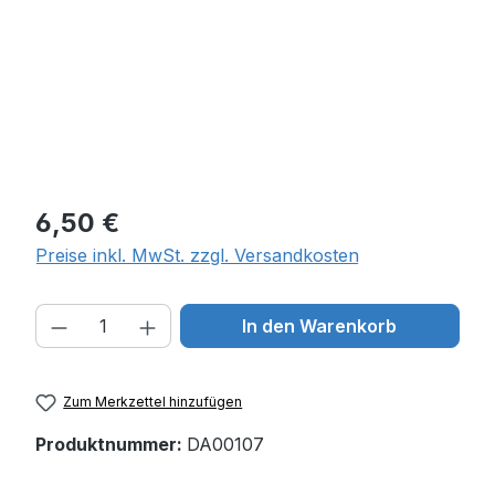
Regulärer Preis:
6,50 €
Preise inkl. MwSt. zzgl. Versandkosten
Produkt Anzahl: Gib den gewünschten W
In den Warenkorb
Zum Merkzettel hinzufügen
Produktnummer:
DA00107