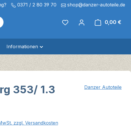
ng?
0371 / 2 80 39 70
shop@danzer-autoteile.de
0,00 €
Ware
Informationen
rg 353/ 1.3
Danzer Autoteile
eis:
 MwSt. zzgl. Versandkosten