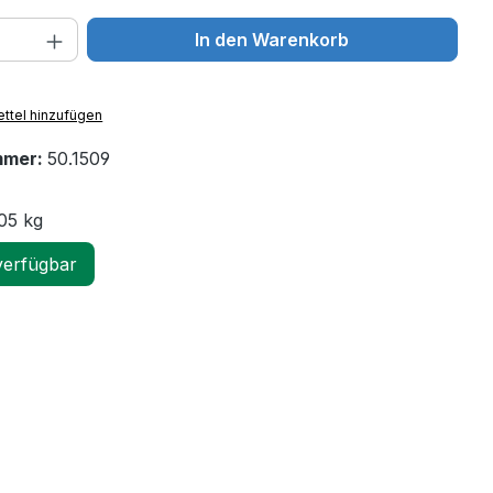
 Anzahl: Gib den gewünschten Wert ein 
In den Warenkorb
ttel hinzufügen
mmer:
50.1509
05 kg
verfügbar