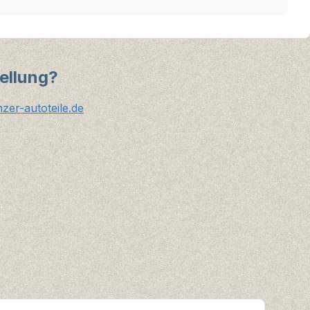
ellung?
er-autoteile.de