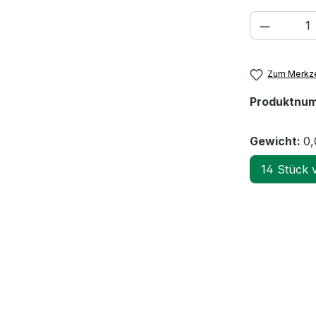
Produkt
Zum Merkze
Produktnu
Gewicht:
0,
14 Stück 