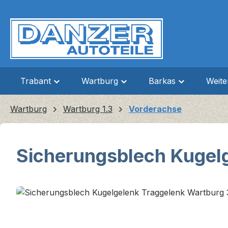
m Hauptinhalt springen
Zur Suche springen
Zur Hauptnavigation springen
Trabant
Wartburg
Barkas
Weit
Wartburg
Wartburg 1.3
Vorderachse
Sicherungsblech Kugelg
Bildergalerie überspringen