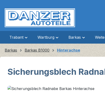
m Hauptinhalt springen
Zur Suche springen
Zur Hauptnavigation springen
Trabant
Wartburg
Barkas
Weit
Barkas
Barkas B1000
Hinterachse
Sicherungsblech Radna
Bildergalerie überspringen