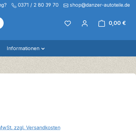
ng?
0371 / 2 80 39 70
shop@danzer-autoteile.de
0,00 €
Ware
Informationen
eis:
 MwSt. zzgl. Versandkosten