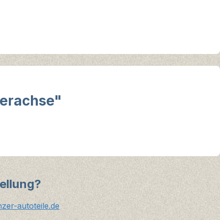
terachse"
ellung?
er-autoteile.de