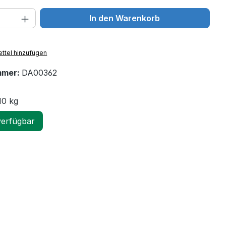
 Anzahl: Gib den gewünschten Wert ein 
In den Warenkorb
ttel hinzufügen
mmer:
DA00362
10 kg
verfügbar