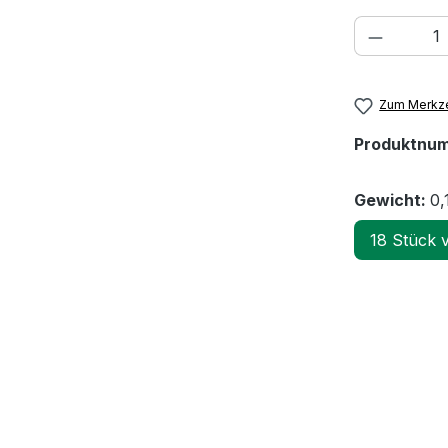
Produkt
Zum Merkze
Produktnu
Gewicht:
0,
18 Stück 