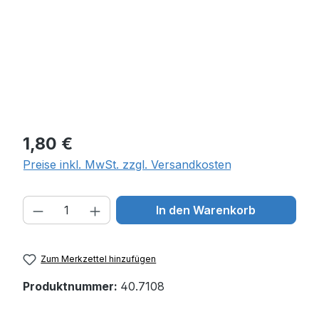
Regulärer Preis:
1,80 €
Preise inkl. MwSt. zzgl. Versandkosten
Produkt Anzahl: Gib den gewünschten W
In den Warenkorb
Zum Merkzettel hinzufügen
Produktnummer:
40.7108