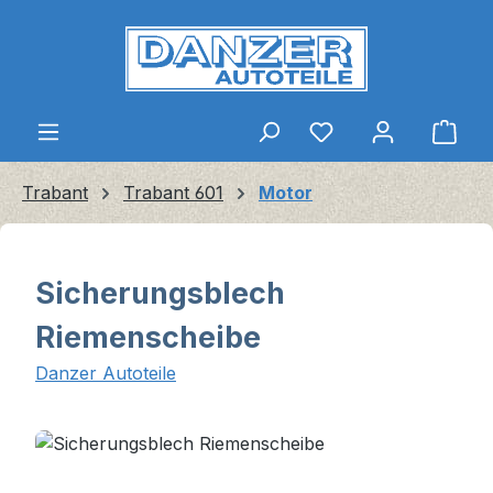
Zum Hauptinhalt springen
Ware
Trabant
Trabant 601
Motor
Sicherungsblech
Riemenscheibe
Danzer Autoteile
Bildergalerie überspringen