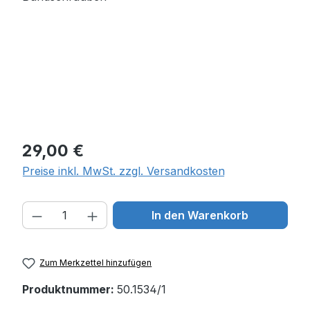
Regulärer Preis:
29,00 €
Preise inkl. MwSt. zzgl. Versandkosten
Produkt Anzahl: Gib den gewünschten W
In den Warenkorb
Zum Merkzettel hinzufügen
Produktnummer:
50.1534/1