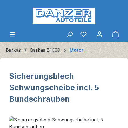
Zum Hauptinhalt springen
Ware
Barkas
Barkas B1000
Motor
Sicherungsblech
Schwungscheibe incl. 5
Bundschrauben
Bildergalerie überspringen