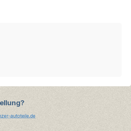
ellung?
er-autoteile.de