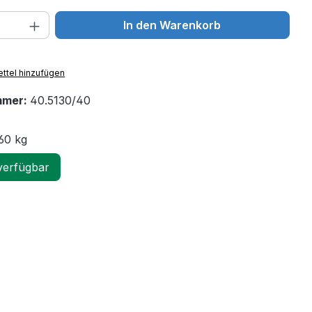
 Anzahl: Gib den gewünschten Wert ein 
In den Warenkorb
ttel hinzufügen
mmer:
40.5130/40
60 kg
verfügbar