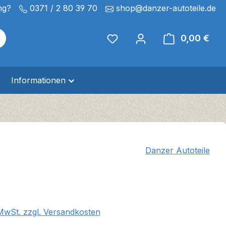
ng?
0371 / 2 80 39 70
shop@danzer-autoteile.de
0,00 €
Ware
Informationen
Danzer Autoteile
eis:
 MwSt. zzgl. Versandkosten