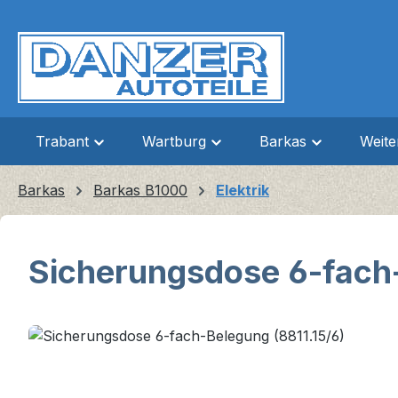
m Hauptinhalt springen
Zur Suche springen
Zur Hauptnavigation springen
Trabant
Wartburg
Barkas
Weit
Barkas
Barkas B1000
Elektrik
Sicherungsdose 6-fach-
Bildergalerie überspringen