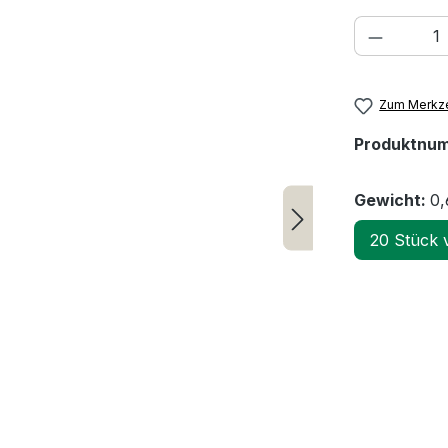
Produkt
Zum Merkze
Produktnu
Gewicht:
0,
20 Stück 