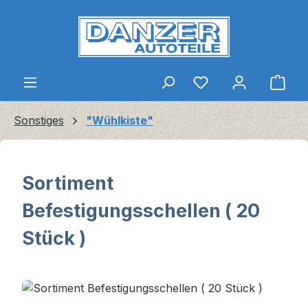
Zum Hauptinhalt springen
Ware
Sonstiges
"Wühlkiste"
Sortiment
Befestigungsschellen ( 20
Stück )
Bildergalerie überspringen