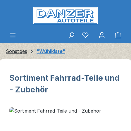
Zum Hauptinhalt springen
Ware
Sonstiges
"Wühlkiste"
Sortiment Fahrrad-Teile und
- Zubehör
Bildergalerie überspringen