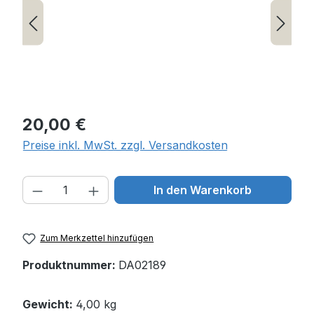
Regulärer Preis:
20,00 €
Preise inkl. MwSt. zzgl. Versandkosten
Produkt Anzahl: Gib den gewünschten W
In den Warenkorb
Zum Merkzettel hinzufügen
Produktnummer:
DA02189
Gewicht:
4,00 kg