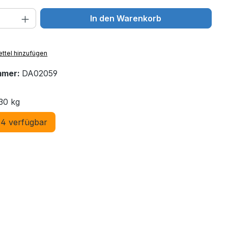
 Anzahl: Gib den gewünschten Wert ein 
In den Warenkorb
ttel hinzufügen
mmer:
DA02059
30 kg
4 verfügbar