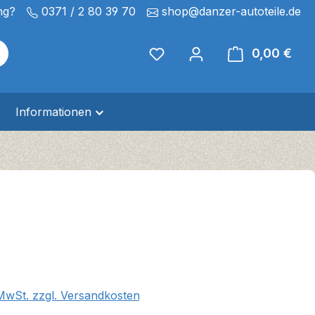
ng?
0371 / 2 80 39 70
shop@danzer-autoteile.de
0,00 €
Ware
Informationen
eis:
 MwSt. zzgl. Versandkosten