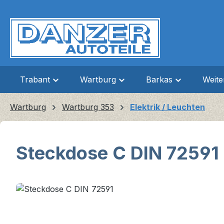
m Hauptinhalt springen
Zur Suche springen
Zur Hauptnavigation springen
Trabant
Wartburg
Barkas
Weit
Wartburg
Wartburg 353
Elektrik / Leuchten
Steckdose C DIN 72591
Bildergalerie überspringen