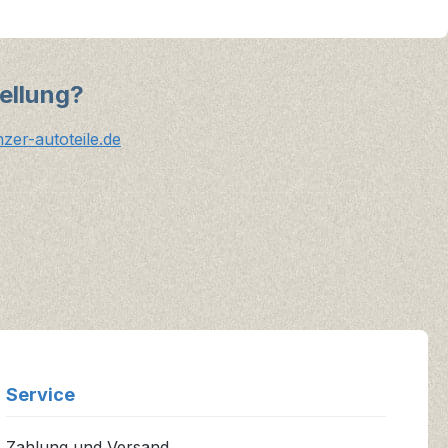
ellung?
er-autoteile.de
Service
Zahlung und Versand