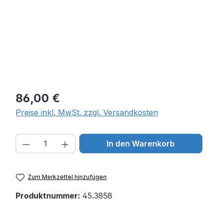
Regulärer Preis:
86,00 €
Preise inkl. MwSt. zzgl. Versandkosten
Produkt Anzahl: Gib den gewünschten W
In den Warenkorb
Zum Merkzettel hinzufügen
Produktnummer:
45.3858