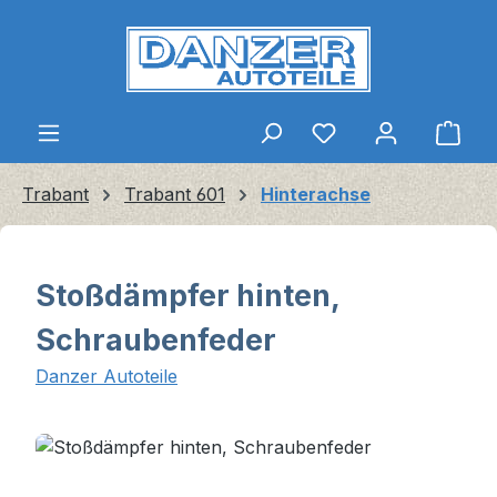
Zum Hauptinhalt springen
Ware
Trabant
Trabant 601
Hinterachse
Stoßdämpfer hinten,
Schraubenfeder
Danzer Autoteile
Bildergalerie überspringen