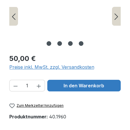
Regulärer Preis:
50,00 €
Preise inkl. MwSt. zzgl. Versandkosten
Produkt Anzahl: Gib den gewünschten W
In den Warenkorb
Zum Merkzettel hinzufügen
Produktnummer:
40.1960