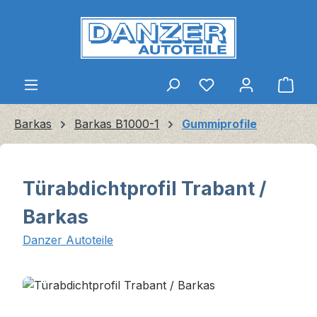
Zum Hauptinhalt springen
Ware
Barkas
Barkas B1000-1
Gummiprofile
Türabdichtprofil Trabant /
Barkas
Danzer Autoteile
Bildergalerie überspringen