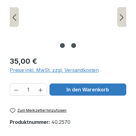
Regulärer Preis:
35,00 €
Preise inkl. MwSt. zzgl. Versandkosten
Produkt Anzahl: Gib den gewünschten W
In den Warenkorb
Zum Merkzettel hinzufügen
Produktnummer:
40.2570