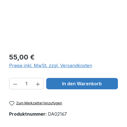
Regulärer Preis:
55,00 €
Preise inkl. MwSt. zzgl. Versandkosten
Produkt Anzahl: Gib den gewünschten W
In den Warenkorb
Zum Merkzettel hinzufügen
Produktnummer:
DA02167