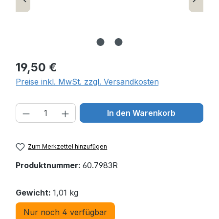
Regulärer Preis:
19,50 €
Preise inkl. MwSt. zzgl. Versandkosten
Produkt Anzahl: Gib den gewünschten W
In den Warenkorb
Zum Merkzettel hinzufügen
Produktnummer:
60.7983R
Gewicht:
1,01 kg
Nur noch 4 verfügbar