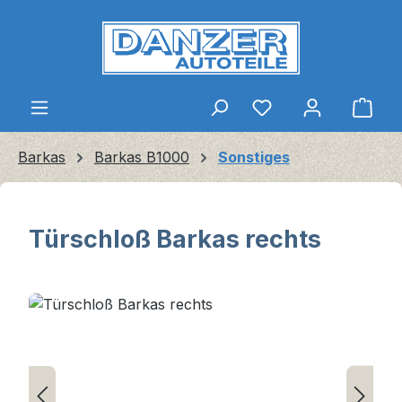
Zum Hauptinhalt springen
Ware
Barkas
Barkas B1000
Sonstiges
Türschloß Barkas rechts
Bildergalerie überspringen