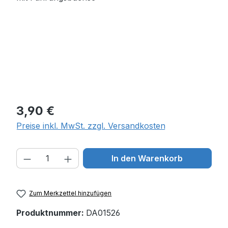
Regulärer Preis:
3,90 €
Preise inkl. MwSt. zzgl. Versandkosten
Produkt Anzahl: Gib den gewünschten W
In den Warenkorb
Zum Merkzettel hinzufügen
Produktnummer:
DA01526