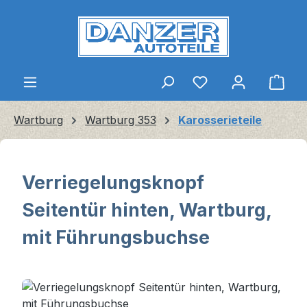
Zum Hauptinhalt springen
Ware
Wartburg
Wartburg 353
Karosserieteile
Verriegelungsknopf
Seitentür hinten, Wartburg,
mit Führungsbuchse
Bildergalerie überspringen