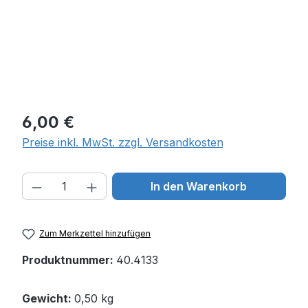
Regulärer Preis:
6,00 €
Preise inkl. MwSt. zzgl. Versandkosten
Produkt Anzahl: Gib den gewünschten W
In den Warenkorb
Zum Merkzettel hinzufügen
Produktnummer:
40.4133
Gewicht:
0,50 kg