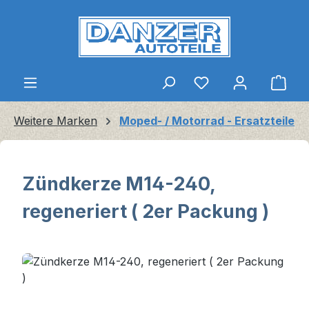
Zum Hauptinhalt springen
Ware
Weitere Marken
Moped- / Motorrad - Ersatzteile
Zündkerze M14-240,
regeneriert ( 2er Packung )
Bildergalerie überspringen