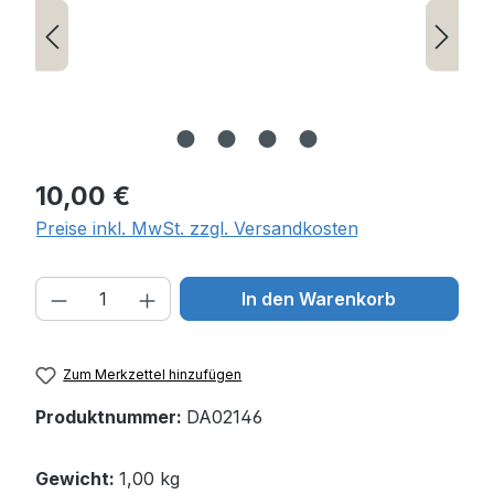
Regulärer Preis:
10,00 €
Preise inkl. MwSt. zzgl. Versandkosten
Produkt Anzahl: Gib den gewünschten W
In den Warenkorb
Zum Merkzettel hinzufügen
Produktnummer:
DA02146
Gewicht:
1,00 kg