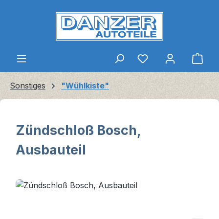
Zum Hauptinhalt springen
Ware
Sonstiges
"Wühlkiste"
Zündschloß Bosch,
Ausbauteil
Bildergalerie überspringen