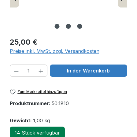
Regulärer Preis:
25,00 €
Preise inkl. MwSt. zzgl. Versandkosten
Produkt Anzahl: Gib den gewünschten W
In den Warenkorb
Zum Merkzettel hinzufügen
Produktnummer:
50.1810
Gewicht:
1,00 kg
14 Stück verfügbar