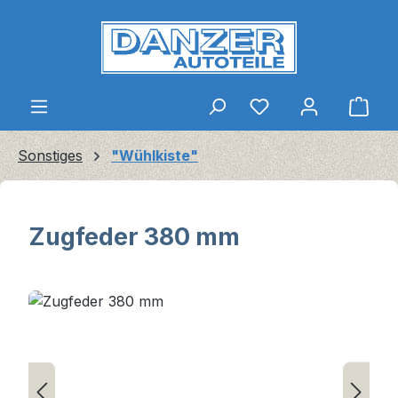
Zum Hauptinhalt springen
Ware
Sonstiges
"Wühlkiste"
Zugfeder 380 mm
Bildergalerie überspringen