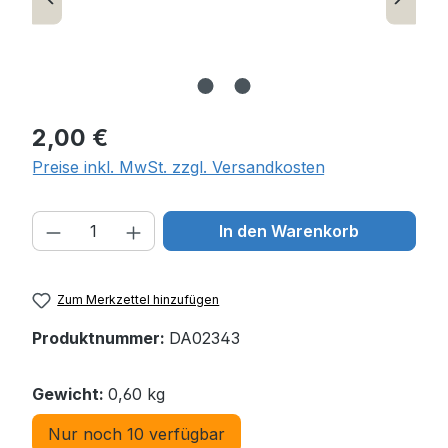
Regulärer Preis:
2,00 €
Preise inkl. MwSt. zzgl. Versandkosten
Produkt Anzahl: Gib den gewünschten W
In den Warenkorb
Zum Merkzettel hinzufügen
Produktnummer:
DA02343
Gewicht:
0,60 kg
Nur noch 10 verfügbar