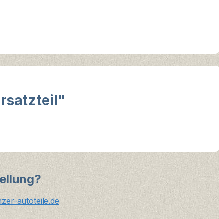
rsatzteil"
ellung?
er-autoteile.de