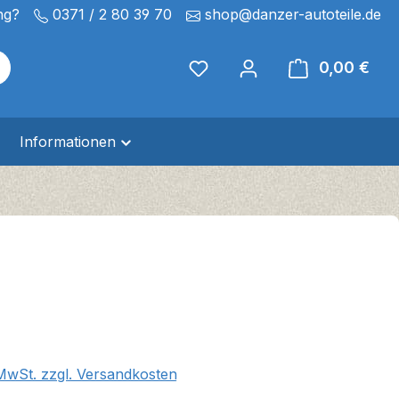
ng?
0371 / 2 80 39 70
shop@danzer-autoteile.de
0,00 €
Ware
Informationen
eis:
 MwSt. zzgl. Versandkosten