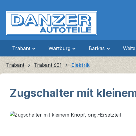
m Hauptinhalt springen
Zur Suche springen
Zur Hauptnavigation springen
Trabant
Wartburg
Barkas
Weit
Trabant
Trabant 601
Elektrik
Zugschalter mit kleinem
Bildergalerie überspringen