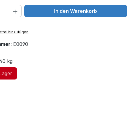
 Anzahl: Gib den gewünschten Wert ein 
In den Warenkorb
ttel hinzufügen
mmer:
E0090
40 kg
 Lager