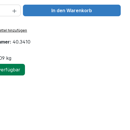
 Anzahl: Gib den gewünschten Wert ein 
In den Warenkorb
ttel hinzufügen
mmer:
40.3410
09 kg
verfügbar