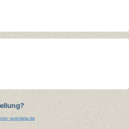
ellung?
er-autoteile.de