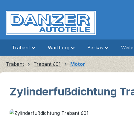
m Hauptinhalt springen
Zur Suche springen
Zur Hauptnavigation springen
Trabant
Wartburg
Barkas
Weit
Trabant
Trabant 601
Motor
Zylinderfußdichtung Tr
Bildergalerie überspringen