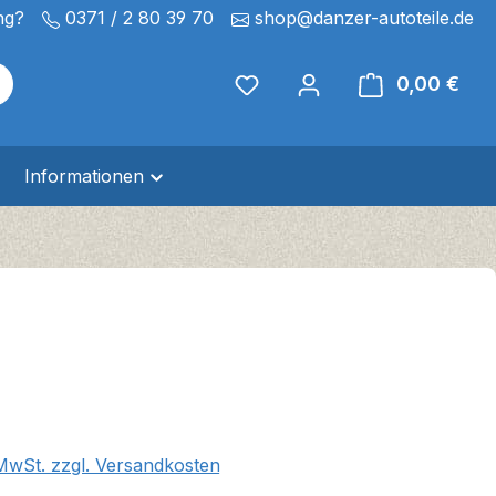
ng?
0371 / 2 80 39 70
shop@danzer-autoteile.de
0,00 €
Ware
Informationen
eis:
 MwSt. zzgl. Versandkosten