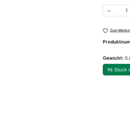
Produkt
Zum Merkze
Produktnu
Gewicht:
0,
96 Stück 