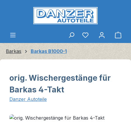
Zum Hauptinhalt springen
Ware
Barkas
Barkas B1000-1
orig. Wischergestänge für
Barkas 4-Takt
Danzer Autoteile
Bildergalerie überspringen