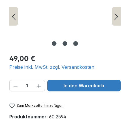
Regulärer Preis:
49,00 €
Preise inkl. MwSt. zzgl. Versandkosten
Produkt Anzahl: Gib den gewünschten W
In den Warenkorb
Zum Merkzettel hinzufügen
Produktnummer:
60.2594