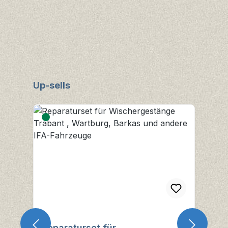
Produktgalerie überspringen
Up-sells
Reparaturset für