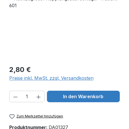
Regulärer Preis:
2,80 €
Preise inkl. MwSt. zzgl. Versandkosten
Produkt Anzahl: Gib den gewünschten W
In den Warenkorb
Zum Merkzettel hinzufügen
Produktnummer:
DA01327