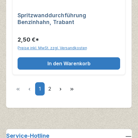
Spritzwanddurchführung
Benzinhahn, Trabant
2,50 €*
Preise inkl. MwSt. zzgl. Versandkosten
In den Warenkorb
Seite
Seite
1
2
Service-Hotline