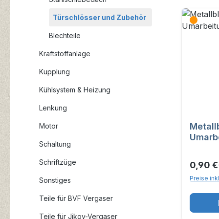
Türschlösser und Zubehör
Blechteile
Kraftstoffanlage
Kupplung
Kühlsystem & Heizung
Lenkung
Metallb
Motor
Umarbe
Schaltung
Schlie
Schriftzüge
0,90 €
Preise ink
Sonstiges
Teile für BVF Vergaser
Teile für Jikov-Vergaser