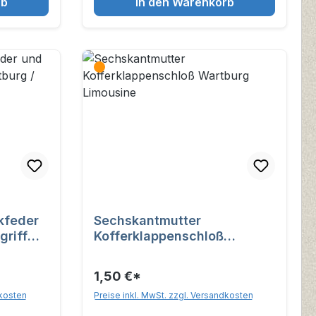
rb
In den Warenkorb
kfeder
Sechskantmutter
griff
Kofferklappenschloß
Wartburg Limousine
1,50 €*
dkosten
Preise inkl. MwSt. zzgl. Versandkosten