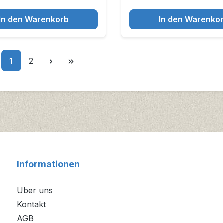
In den Warenkorb
In den Warenko
Seite
Seite
1
2
Informationen
Über uns
Kontakt
AGB