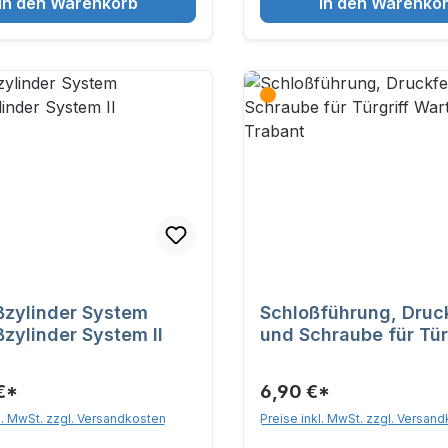
In den Warenkorb
In den Warenko
ßzylinder System
Schloßführung, Druc
ßzylinder System II
und Schraube für Tür
Wartburg / Trabant
€*
6,90 €*
l. MwSt. zzgl. Versandkosten
Preise inkl. MwSt. zzgl. Versan