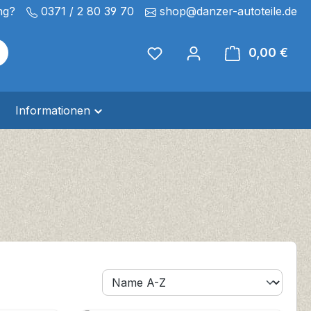
ng?
0371 / 2 80 39 70
shop@danzer-autoteile.de
Du hast 0 Produkte auf de
0,00 €
Ware
Informationen