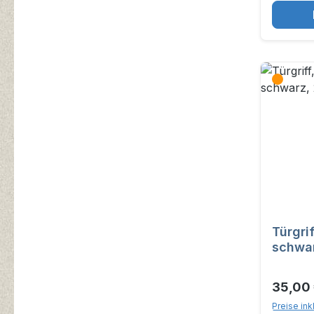
Türgri
schwar
35,00
Preise ink