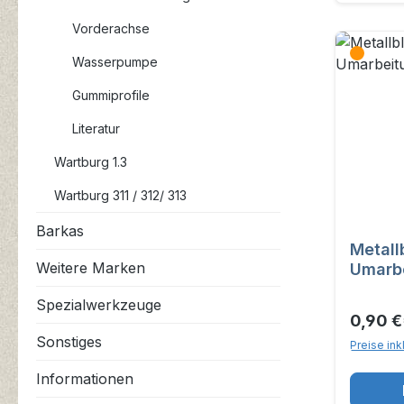
Vorderachse
Wasserpumpe
Gummiprofile
Literatur
Wartburg 1.3
Wartburg 311 / 312/ 313
Barkas
Metall
Weitere Marken
Umarbe
Schlie
Spezialwerkzeuge
0,90 €
Sonstiges
Preise ink
Informationen